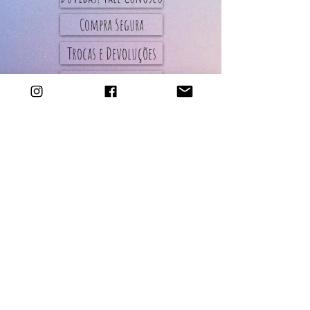
Compra Segura
Trocas e Devoluções
Entregas
Todas as peças do Ateliê
são de produção
artesanal.
oprazo de confecção e
envio das peças da loja é
de até 5 dias úteis
(exceto aquelas com
descrição ¨sob
encomenda¨).
qUALQUER DÚVIDA ENTRAR
EM CONTATO PELO
INSTAGRAM @BIAANTONI OU
E-MAIL
BIAANTONIATELIE@GMAIL.CO
M