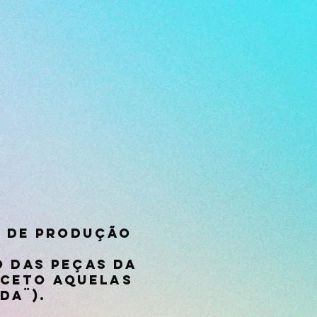
o de produção
 das peças da
exceto aquelas
da¨).