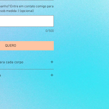
manho? Entre em contato comigo para
ob medida :) (opcional)
0/500
QUERO
ara cada corpo
M
G
a
manual
91
92 a 97
98 a 103
o neutro
o