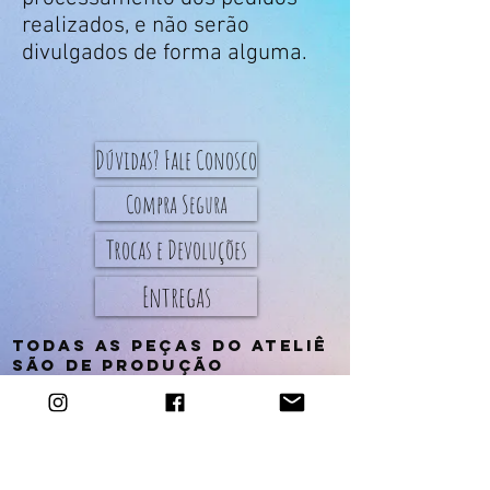
realizados, e não serão
divulgados de forma alguma.
Dúvidas? Fale Conosco
Compra Segura
Trocas e Devoluções
Entregas
Todas as peças do Ateliê
são de produção
artesanal.
oprazo de confecção e
envio das peças da loja é
de até 5 dias úteis
(exceto aquelas com
descrição ¨sob