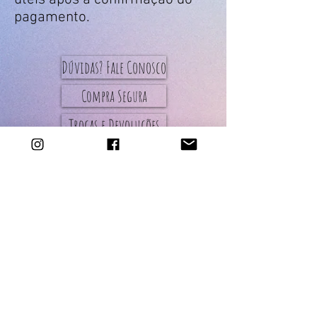
pagamento.
Dúvidas? Fale Conosco
Compra Segura
Trocas e Devoluções
Entregas
Todas as peças do Ateliê
são de produção
artesanal.
oprazo de confecção e
envio das peças da loja é
de até 5 dias úteis
(exceto aquelas com
descrição ¨sob
encomenda¨).
qUALQUER DÚVIDA ENTRAR