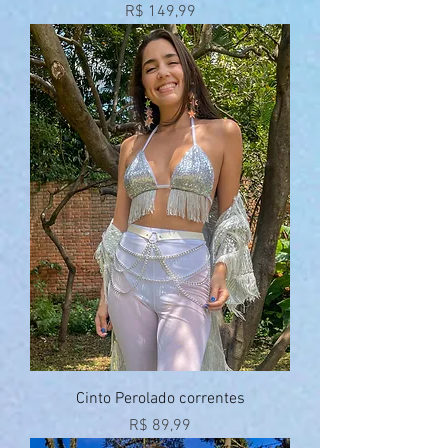
Preço
R$ 149,99
Cinto Perolado correntes
Preço
R$ 89,99