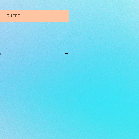
QUERO
M
G
GG
XGG
a
manual
 à base de cloro
104
108
112
114
l
108
112
114
118
5
76
77,5
79
80,5