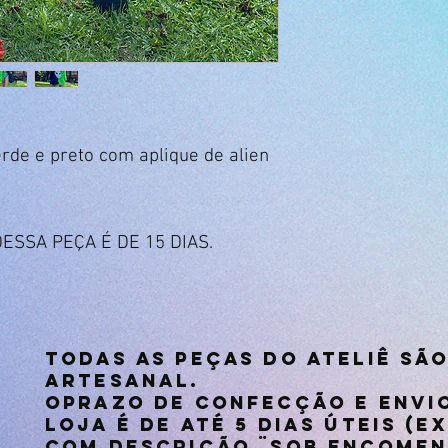
erde e preto com aplique de alien
ESSA PEÇA É DE 15 DIAS.
Todas as peças do Ateliê sã
artesanal.
oprazo de confecção e envio
loja é de até 5 dias úteis (
com descrição ¨sob encomen