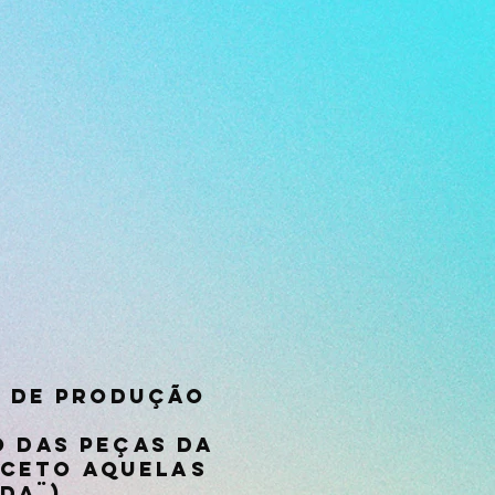
o de produção
 das peças da
exceto aquelas
da¨).