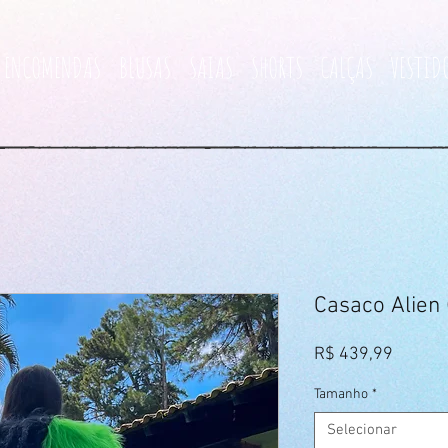
ENCOMENDAS
BLUSAS
SAIAS
SHORTS
CALÇAS
VESTID
Casaco Alien
Preço
R$ 439,99
Tamanho
*
Selecionar