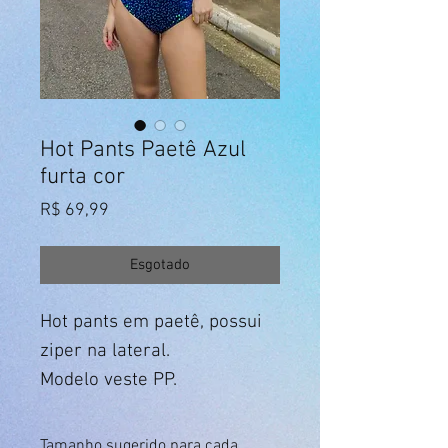
Hot Pants Paetê Azul
furta cor
Preço
R$ 69,99
Esgotado
Hot pants em paetê, possui
ziper na lateral.
Modelo veste PP.
Tamanho sugerido para cada