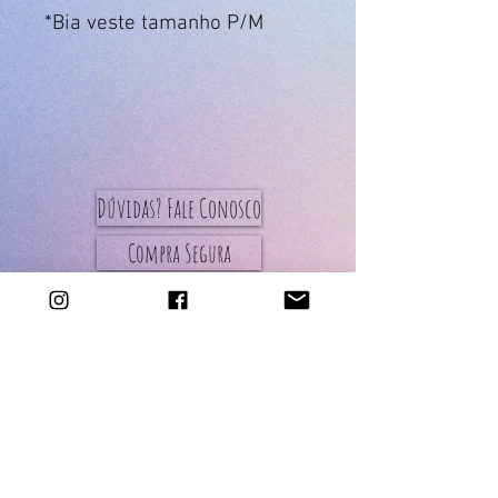
*Bia veste tamanho P/M
Dúvidas? Fale Conosco
Compra Segura
Trocas e Devoluções
Entregas
Todas as peças do Ateliê
são de produção
artesanal.
oprazo de confecção e
envio das peças da loja é
de até 5 dias úteis