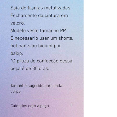
Saia de franjas metalizadas.
Fechamento da cintura em
velcro.
Modelo veste tamanho PP.
É necessário usar um shorts,
hot pants ou biquini por
baixo.
*O prazo de confecção dessa
peça é de 30 dias.
Tamanho sugerido para cada
corpo
Medida
PP
P
M
G
Cuidados com a peça
em
cm
Somente lavagem manual