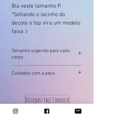
Bia veste tamanho P.
*Soltando o lacinho do
decote o top vira um modelo
faixa :)
Tamanho sugerido para cada
corpo
Medida em
P
M
G
Cuidados com a peça
cm
Somente lavagem manual
Busto
83 a
90 a
97 a
Usar somente sabão neutro
89
96
103
Não deixar de molho
Dúvidas? Fale Conosco
Não passar
Compra Segura
Medida
GG
G1
G2
em cm
Trocas e Devoluções